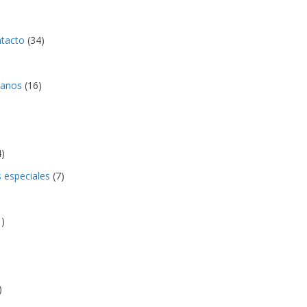
ntacto
(34)
anos
(16)
)
s especiales
(7)
)
)