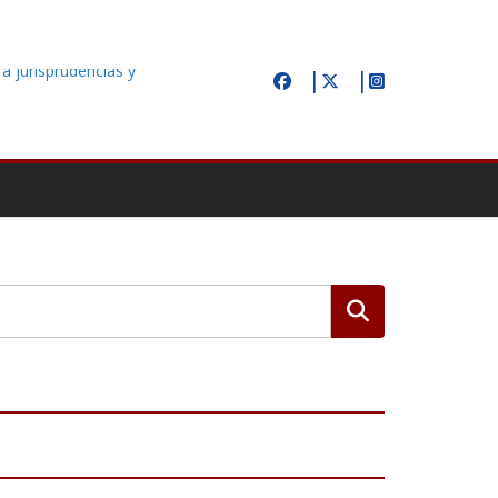
á jurisprudencias y
ecido en Zapopan;
dadano
os después la
os en la
Buscar