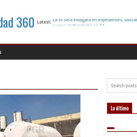
idad 360
Latest:
La IA será indagará en expedientes, buscar
jueces sentenciaran en EA
Buscan a empresario inmobiliario desapar
Comisión de Búsqueda solicita apoyo ciu
N
Le robaron a su bebé de 41 días; siete añ
investigación sigue sin localizarlo
Comparecen marinos; emergen nuevos dat
investigación del caso Farías Laguna
Lo último