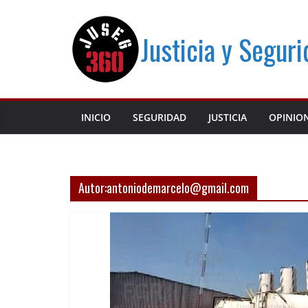
Saltar
al
Justicia y Segur
contenido
INICIO
SEGURIDAD
JUSTICIA
OPINIO
Autor:
antoniodemarcelo@gmail.com