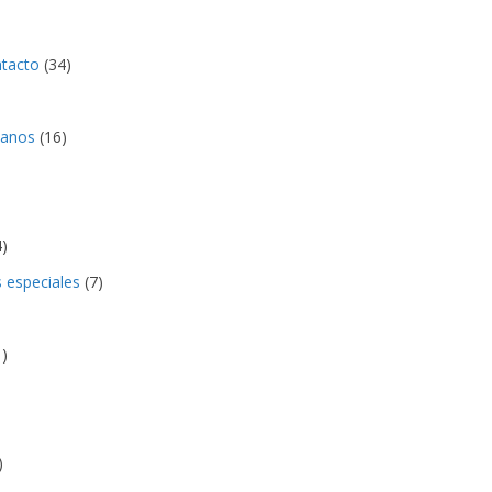
ntacto
(34)
anos
(16)
)
s especiales
(7)
)
)