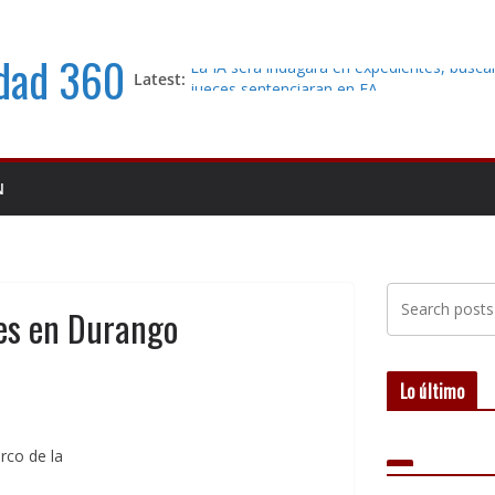
idad 360
La IA será indagará en expedientes, buscar
Latest:
jueces sentenciaran en EA
Buscan a empresario inmobiliario desapar
Comisión de Búsqueda solicita apoyo ciu
N
Le robaron a su bebé de 41 días; siete añ
investigación sigue sin localizarlo
Comparecen marinos; emergen nuevos dat
investigación del caso Farías Laguna
les en Durango
Lo último
rco de la