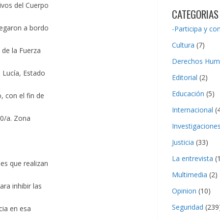
tivos del Cuerpo
CATEGORIAS
pegaron a bordo
-Participa y co
Cultura
(7)
 de la Fuerza
Derechos Hum
 Lucía, Estado
Editorial
(2)
Educación
(5)
 con el fin de
Internacional
(4
10/a. Zona
Investigacione
Justicia
(33)
La entrevista
(1
nes que realizan
Multimedia
(2)
ra inhibir las
Opinion
(10)
Seguridad
(239
ncia en esa