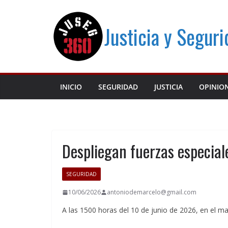
Saltar
al
Justicia y Segur
contenido
INICIO
SEGURIDAD
JUSTICIA
OPINIO
Despliegan fuerzas especia
SEGURIDAD
10/06/2026
antoniodemarcelo@gmail.com
A las 1500 horas del 10 de junio de 2026, en el ma