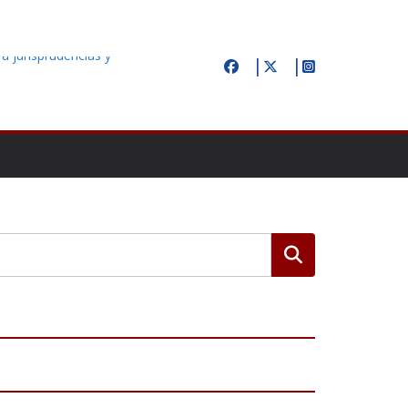
á jurisprudencias y
ecido en Zapopan;
dadano
os después la
os en la
Buscar