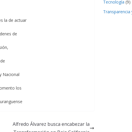
Tecnología
(9)
Transparencia 
s la de actuar
rdenes de
sión,
 de
ey Nacional
momento los
duranguense
Alfredo Álvarez busca encabezar la