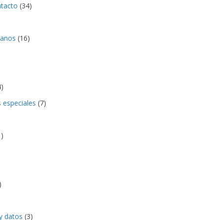
ntacto
(34)
anos
(16)
)
s especiales
(7)
)
)
y datos
(3)