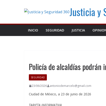
Saltar
Justicia y
al
contenido
INICIO
SEGURIDAD
JUSTICIA
OPINIO
Policía de alcaldías podrán 
SEGURIDAD
23/06/2026
antoniodemarcelo@gmail.com
Ciudad de México, a 23 de junio de 2026
TARJETA INFORMATIVA