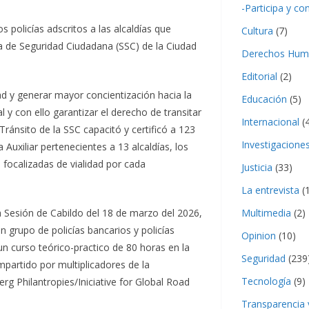
-Participa y co
s policías adscritos a las alcaldías que
Cultura
(7)
a de Seguridad Ciudadana (SSC) de la Ciudad
Derechos Hum
Editorial
(2)
ad y generar mayor concientización hacia la
Educación
(5)
l y con ello garantizar el derecho de transitar
Internacional
(4
ránsito de la SSC capacitó y certificó a 123
Investigacione
a Auxiliar pertenecientes a 13 alcaldías, los
 focalizadas de vialidad por cada
Justicia
(33)
La entrevista
(1
a Sesión de Cabildo del 18 de marzo del 2026,
Multimedia
(2)
un grupo de policías bancarios y policías
Opinion
(10)
n curso teórico-practico de 80 horas en la
Seguridad
(239
mpartido por multiplicadores de la
Tecnología
(9)
rg Philantropies/Iniciative for Global Road
Transparencia 